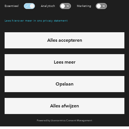
Interesse? Meld je dan snel aan
Hiermee blijf je op de hoogte van het belangrijkste nieuws en
eventuele projecten
Ja, ik wil mij aanmelden
Heb je een vraag en wil je direct antwoord? Bel ons op
088
71 22 911
6 dagen per week beschikbaar (behalve tijdens
feestdagen)
vandaag van
09:00 - 18:00 uur
via chat en telefoon