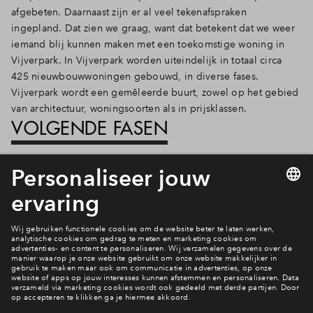
afgebeten. Daarnaast zijn er al veel tekenafspraken
ingepland.
Dat zien we graag, want dat betekent dat we weer
iemand blij kunnen maken met een toekomstige woning in
Vijverpark. In Vijverpark worden uiteindelijk in totaal circa
425 nieuwbouwwoningen gebouwd, in diverse fases.
Vijverpark wordt een gemêleerde buurt, zowel op het gebied
van architectuur, woningsoorten als in prijsklassen.
VOLGENDE FASEN
Wil je ook in Vijverpark wonen? Deze prachtige wijk in
Haarlem is nog niet klaar en voor in de toekomst zijn er nog
andere fasen gepland. Abonneer je op de nieuwsbrief en blijf
op de hoogte van de laatste stand van zaken.
Benieuwd naar de financiering?
Lees meer informatie