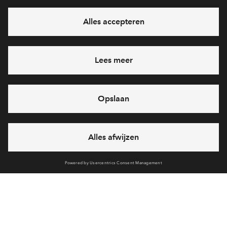
eventuele projecten
Ja, ik wil mij aanmelden
Heb je een vraag en wil je direct antwoord? Bel ons op
088
71 22 911
6 dagen per week beschikbaar (behalve tijdens
feestdagen)
vandaag van
09:00 - 18:00 uur
via chat en telefoon
Cookies
Over BPD
Disclaimer