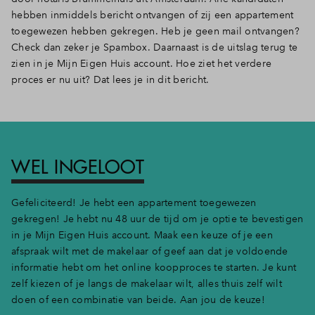
hebben inmiddels bericht ontvangen of zij een appartement
toegewezen hebben gekregen. Heb je geen mail ontvangen?
Check dan zeker je Spambox. Daarnaast is de uitslag terug te
zien in je Mijn Eigen Huis account. Hoe ziet het verdere
proces er nu uit? Dat lees je in dit bericht.
WEL INGELOOT
Gefeliciteerd! Je hebt een appartement toegewezen
gekregen! Je hebt nu 48 uur de tijd om je optie te bevestigen
in je Mijn Eigen Huis account. Maak een keuze of je een
afspraak wilt met de makelaar of geef aan dat je voldoende
informatie hebt om het online koopproces te starten. Je kunt
zelf kiezen of je langs de makelaar wilt, alles thuis zelf wilt
doen of een combinatie van beide. Aan jou de keuze!