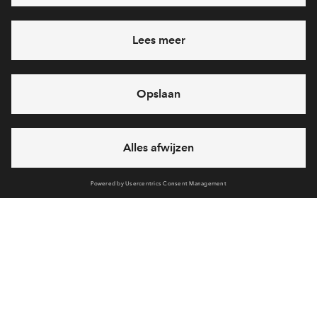
Ja, ik wil mij aanmelden
Heb je een vraag en wil je direct antwoord? Bel ons op
088
71 22 911
6 dagen per week beschikbaar (behalve tijdens
feestdagen)
vandaag van
09:00 - 18:00 uur
via chat en telefoon
Cookies
Over BPD
Disclaimer
Privacy statement
Klachten