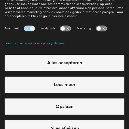
Nieuwbouw in Haarlem
Over Vijverpark
Interesse? Meld je dan snel aan
Hiermee blijf je op de hoogte van het belangrijkste nieuws en
eventuele projecten
Ja, ik wil mij aanmelden
Heb je een vraag en wil je direct antwoord? Bel ons op
088
71 22 911
6 dagen per week beschikbaar (behalve tijdens
feestdagen)
vandaag gesloten, zaterdag zijn we vanaf
10:00 uur weer
bereikbaar