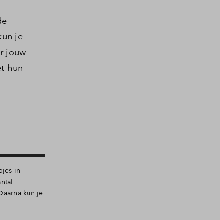
de
kun je
or jouw
et hun
pjes in
ntal
 Daarna kun je