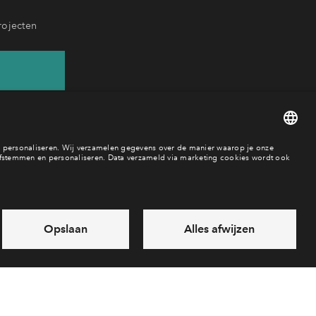
rojecten
11