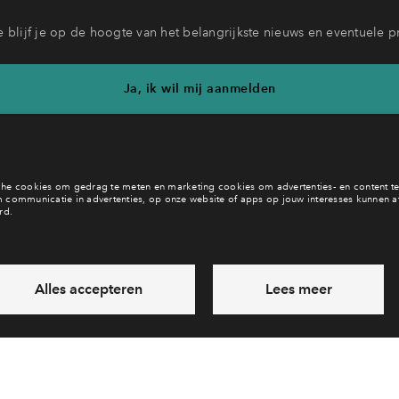
 blijf je op de hoogte van het belangrijkste nieuws en eventuele p
Ja, ik wil mij aanmelden
b je een vraag en wil je direct antwoord? Bel ons op
088 71 22 9
6 dagen per week beschikbaar (behalve tijdens feestdagen)
vandaag van
09:00 - 18:00 uur
via chat en telefoon
Laat een bericht achter
Veelgestelde vragen