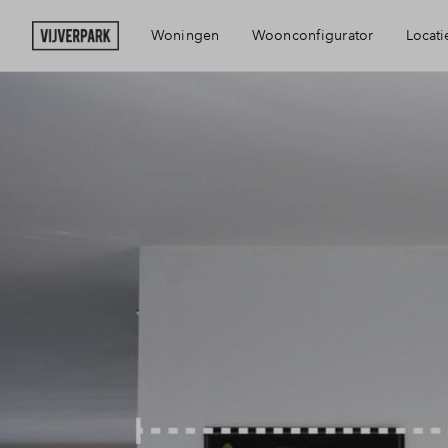
Woningen
Woonconfigurator
Locati
Bereikbaarhei
Voorzieningen
Haarlem
Visie