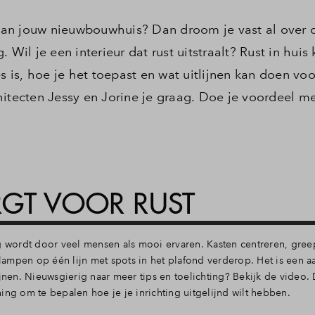
l van jouw nieuwbouwhuis? Dan droom je vast al over 
Wil je een interieur dat rust uitstraalt? Rust in huis 
es is, hoe je het toepast en wat uitlijnen kan doen vo
hitecten Jessy en Jorine je graag. Doe je voordeel m
GT VOOR RUST
g wordt door veel mensen als mooi ervaren. Kasten centreren, gree
glampen op één lijn met spots in het plafond verderop. Het is een aa
jnen. Nieuwsgierig naar meer tips en toelichting? Bekijk de video.
ing om te bepalen hoe je je inrichting uitgelijnd wilt hebben.