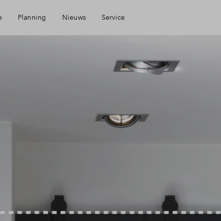
e
Planning
Nieuws
Service
d
Mijn Eigen Huis
Financiele check
Financiering
Toewijzing
Woning kopen