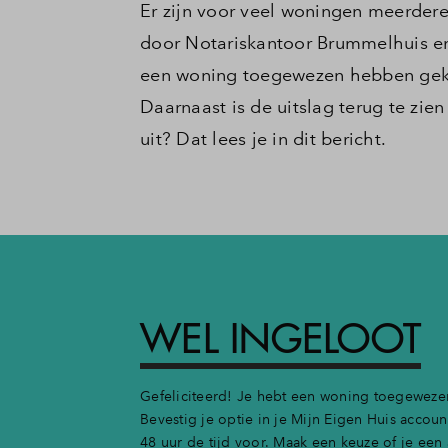
Er zijn voor veel woningen meerdere
door Notariskantoor Brummelhuis en
een woning toegewezen hebben gekr
Daarnaast is de uitslag terug te zien
uit? Dat lees je in dit bericht.
WEL INGELOOT
Gefeliciteerd! Je hebt een woning toegewez
Bevestig je optie in je Mijn Eigen Huis account
48 uur de tijd voor. Maak een keuze of je een 