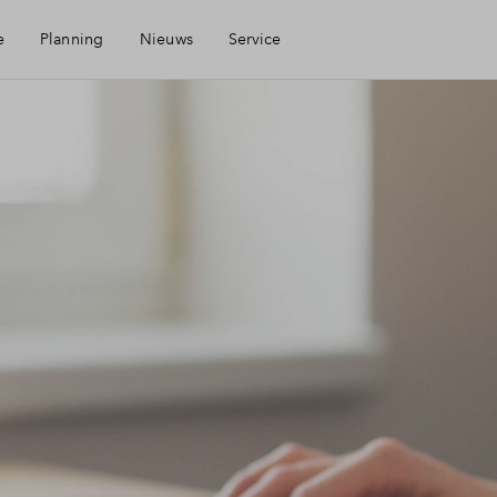
e
Planning
Nieuws
Service
d
Mijn Eigen Huis
Financiele check
Financiering
Toewijzing
Woning kopen