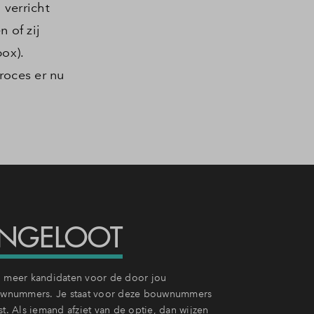
 verricht
 of zij
ox).
proces er nu
 INGELOOT
n meer kandidaten voor de door jou
wnummers. Je staat voor deze bouwnummers
st. Als iemand afziet van de optie, dan wijzen