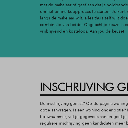
met de makelaar of geef aan dat je voldoende
om het online koopproces te starten. Je kunt z
langs de makelaar wilt, alles thuis zelf wilt do
combinatie van beide. Ongeacht je keuze is e
vrijblijvend en kosteloos. Aan jou de keuze!
INSCHRIJVING G
De inschrijving gemist? Op de pagina woningen
optie aanvragen. Is een woning onder optie? Da
bouwnummer, vul je gegevens aan en geef je v
reguliere inschrijving geen kandidaten meer 