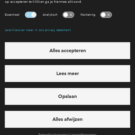
Interesse? Meld je dan snel aan
Hiermee blijf je op de hoogte van het belangrijkste nieuws en
eventuele projecten
Ja, ik wil mij aanmelden
Heb je een vraag en wil je direct antwoord? Bel ons op
088
71 22 911
6 dagen per week beschikbaar (behalve tijdens
feestdagen)
vandaag van
09:00 - 18:00 uur
via chat en telefoon